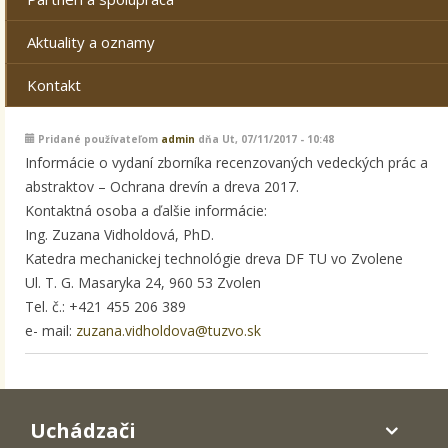
Aktuality a oznamy
Kontakt
Pridané používateľom
admin
dňa Ut, 07/11/2017 - 10:48
Informácie o vydaní zborníka recenzovaných vedeckých prác a
abstraktov – Ochrana drevín a dreva 2017.
Kontaktná osoba a ďalšie informácie:
Ing. Zuzana Vidholdová, PhD.
Katedra mechanickej technológie dreva DF TU vo Zvolene
Ul. T. G. Masaryka 24, 960 53 Zvolen
Tel. č.: +421 455 206 389
e- mail:
zuzana.vidholdova@tuzvo.sk
Uchádzači