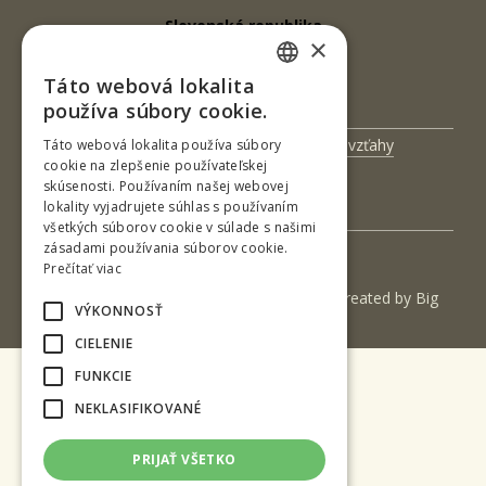
Slovenská republika
×
Tel.: +421-45-520 63 74
Táto webová lokalita
e-mail: kmtd@tuzvo.sk
SLOVAK
používa súbory cookie.
ENGLISH
Univerzitný magazín
Medzinárodné vzťahy
Táto webová lokalita používa súbory
cookie na zlepšenie používateľskej
Veda a výskum
Zamestnanci
skúsenosti. Používaním našej webovej
lokality vyjadrujete súhlas s používaním
Kontakt
všetkých súborov cookie v súlade s našimi
zásadami používania súborov cookie.
Prečítať viac
(c) 2017 Technická univerzita vo Zvolene | Created by
Big
VÝKONNOSŤ
& BIGGER s.r.o.
CIELENIE
FUNKCIE
NEKLASIFIKOVANÉ
PRIJAŤ VŠETKO