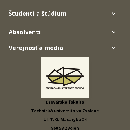
Študenti a štúdium
Absolventi
Verejnosť a médiá
Drevárska fakulta
Technická univerzita vo Zvolene
Ul. T. G. Masaryka 24
960 53 Zvolen