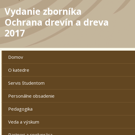
Vydanie zborníka
Ochrana drevín a dreva
2017
Domov
O katedre
Servis študentom
Personálne obsadenie
Pedagogika
Veda a výskum
Partneri a spolupráca