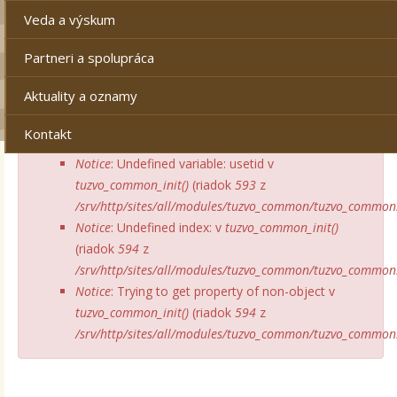
Veda a výskum
Partneri a spolupráca
Aktuality a oznamy
Kontakt
Notice
: Undefined variable: usetid v
tuzvo_common_init()
(riadok
593
z
/srv/http/sites/all/modules/tuzvo_common/tuzvo_commo
Notice
: Undefined index: v
tuzvo_common_init()
(riadok
594
z
/srv/http/sites/all/modules/tuzvo_common/tuzvo_commo
Notice
: Trying to get property of non-object v
tuzvo_common_init()
(riadok
594
z
/srv/http/sites/all/modules/tuzvo_common/tuzvo_commo