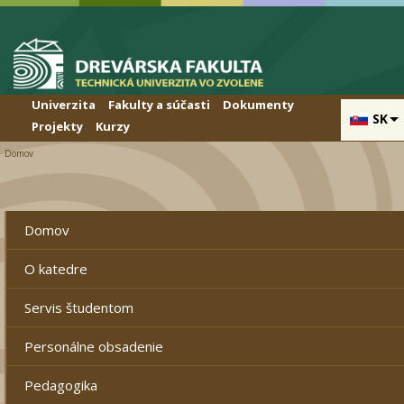
Skip to cookies
Skip to navigation
Skočiť na hlavný obsah
Univerzita
Fakulty a súčasti
Dokumenty
SK
Projekty
Kurzy
Domov
Domov
Chybová správa
O katedre
Servis študentom
Personálne obsadenie
Pedagogika