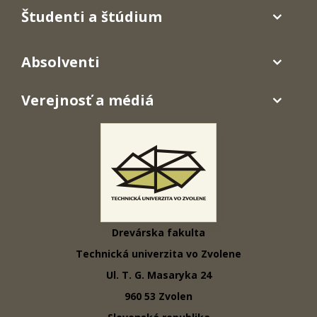
Študenti a štúdium
Absolventi
Verejnosť a médiá
Drevárska fakulta
Technická univerzita vo Zvolene
Ul. T. G. Masaryka 24
960 53 Zvolen