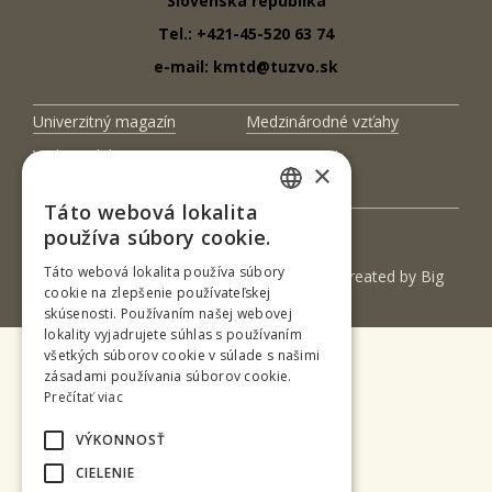
Slovenská republika
Tel.: +421-45-520 63 74
e-mail: kmtd@tuzvo.sk
Univerzitný magazín
Medzinárodné vzťahy
Veda a výskum
Zamestnanci
×
Kontakt
Táto webová lokalita
SLOVAK
používa súbory cookie.
ENGLISH
Táto webová lokalita používa súbory
(c) 2017 Technická univerzita vo Zvolene | Created by
Big
cookie na zlepšenie používateľskej
& BIGGER s.r.o.
skúsenosti. Používaním našej webovej
lokality vyjadrujete súhlas s používaním
všetkých súborov cookie v súlade s našimi
zásadami používania súborov cookie.
Prečítať viac
VÝKONNOSŤ
CIELENIE