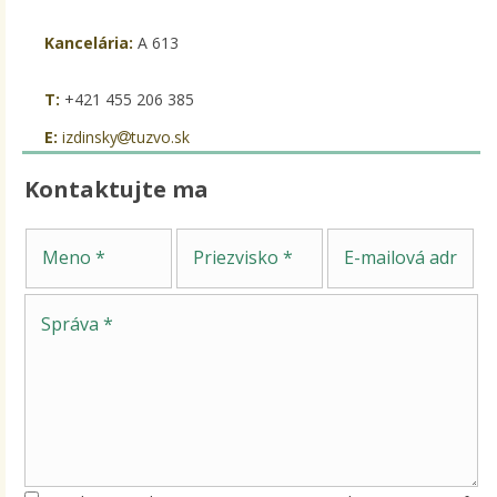
Kancelária:
A 613
T:
+421 455 206 385
E:
izdinsky
tuzvo.sk
Kontaktujte ma
Sp
Meno
Priezvisko
E-mailová adresa