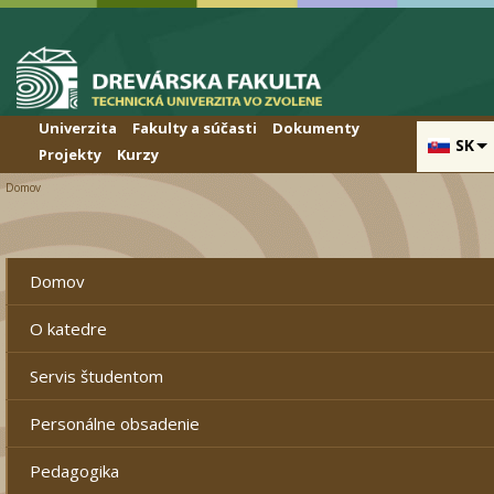
Skip to cookies
Skip to navigation
Skočiť na hlavný obsah
Univerzita
Fakulty a súčasti
Dokumenty
SK
Projekty
Kurzy
Domov
Domov
Chybová správa
O katedre
Servis študentom
Personálne obsadenie
Pedagogika