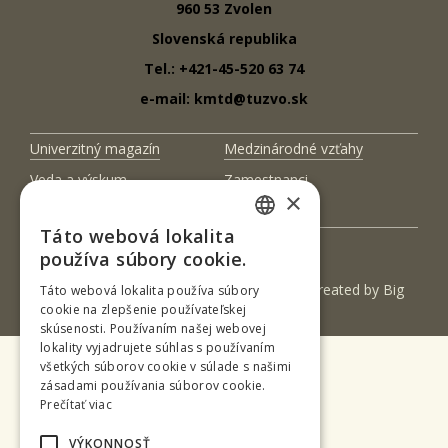
960 53 Zvolen
Slovenská republika
Tel.: +421-45-520 63 74
e-mail: kmtd@tuzvo.sk
Univerzitný magazín
Medzinárodné vzťahy
Veda a výskum
Zamestnanci
×
Kontakt
Táto webová lokalita
SLOVAK
používa súbory cookie.
ENGLISH
(c) 2017 Technická univerzita vo Zvolene | Created by
Big
Táto webová lokalita používa súbory
cookie na zlepšenie používateľskej
& BIGGER s.r.o.
skúsenosti. Používaním našej webovej
lokality vyjadrujete súhlas s používaním
všetkých súborov cookie v súlade s našimi
zásadami používania súborov cookie.
Prečítať viac
VÝKONNOSŤ