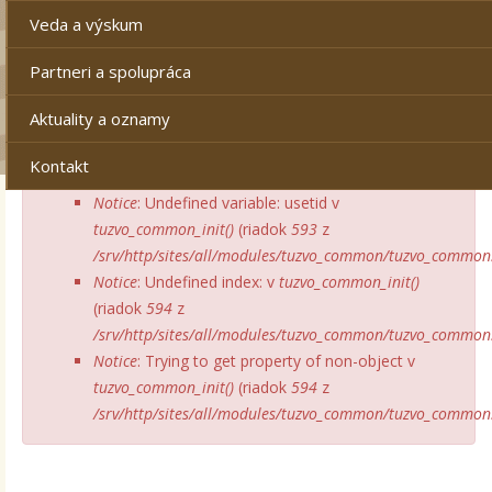
Veda a výskum
Partneri a spolupráca
Aktuality a oznamy
Kontakt
Notice
: Undefined variable: usetid v
tuzvo_common_init()
(riadok
593
z
/srv/http/sites/all/modules/tuzvo_common/tuzvo_commo
Notice
: Undefined index: v
tuzvo_common_init()
(riadok
594
z
/srv/http/sites/all/modules/tuzvo_common/tuzvo_commo
Notice
: Trying to get property of non-object v
tuzvo_common_init()
(riadok
594
z
/srv/http/sites/all/modules/tuzvo_common/tuzvo_commo