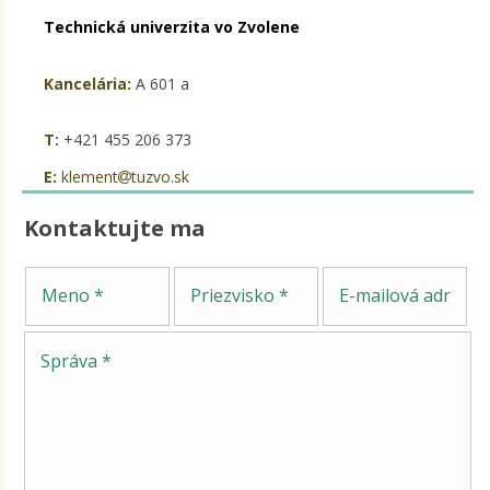
Technická univerzita vo Zvolene
Kancelária:
A 601 a
T:
+421 455 206 373
E:
klement
tuzvo.sk
Kontaktujte ma
Sp
Meno
Priezvisko
E-mailová adresa